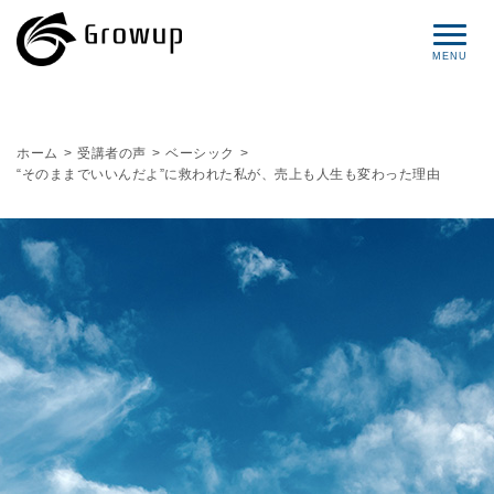
コンセプト
ホーム
>
受講者の声
>
ベーシック
>
“そのままでいいんだよ”に救われた私が、売上も人生も変わった理由
プロフィール
サービス
セミナー情報
レポート
ブログ
お問い合わせ