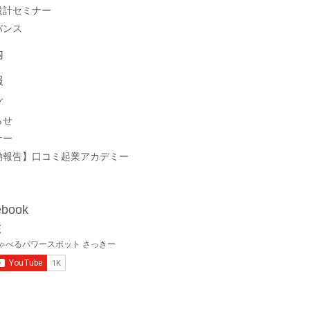
設計セミナー
バンス
内
報
グ
らせ
ナー
動報告】口コミ起業アカデミー
book
E