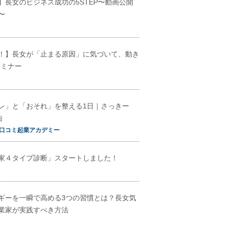
】長女のビジネス成功の5STEP〜動画公開
〜
！】長女が「止まる原因」に気づいて、動き
セミナー
レ」と「おそれ」を整える1日｜さっきー
告
口コミ起業アカデミー
家４タイプ診断」スタートしました！
ギーを一瞬で高める3つの習慣とは？長女気
業家が実践すべき方法