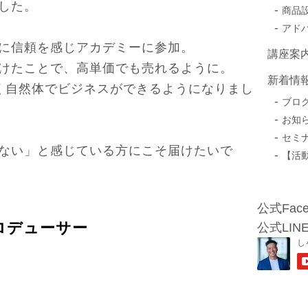
した。
商品
アド
に信頼を感じアカデミーに参加。
講座案
けたことで、高単価でも売れるように。
新着情
なく自然体でビジネスができるようになりまし
ブロ
お知
セミ
ない」と感じている方にこそ届けたいで
【活
公式Face
ロデューサー
公式LIN