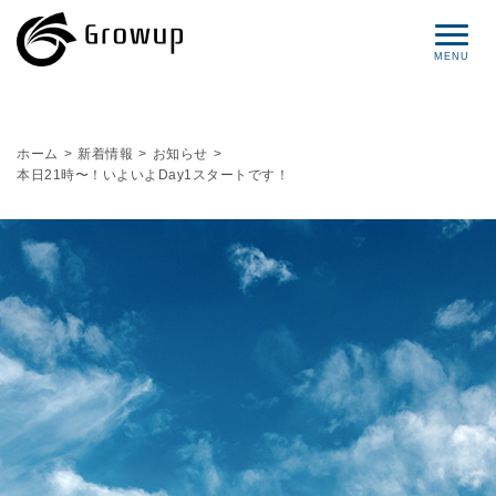
コンセプト
ホーム
>
新着情報
>
お知らせ
>
本日21時〜！いよいよDay1スタートです！
プロフィール
サービス
セミナー情報
レポート
ブログ
お問い合わせ