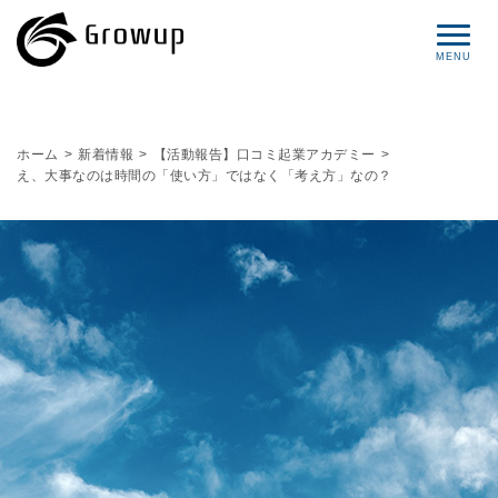
コンセプト
ホーム
>
新着情報
>
【活動報告】口コミ起業アカデミー
>
え、大事なのは時間の「使い方」ではなく「考え方」なの？
プロフィール
サービス
セミナー情報
レポート
ブログ
お問い合わせ