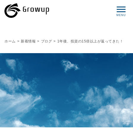
コンセプト
ホーム
>
新着情報
>
ブログ
>
1年後、投資の15倍以上が返ってきた！
プロフィール
サービス
セミナー情報
レポート
ブログ
お問い合わせ