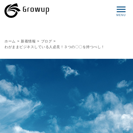
コンセプト
ホーム
>
新着情報
>
ブログ
>
わがままビジネスしている人必見！３つの〇〇を持つべし！
プロフィール
サービス
セミナー情報
レポート
ブログ
お問い合わせ