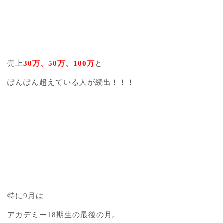
売上
30万、50万、100万
と
ぽんぽん超えている人が続出！！！
特に9月は
アカデミー18期生の最後の月。