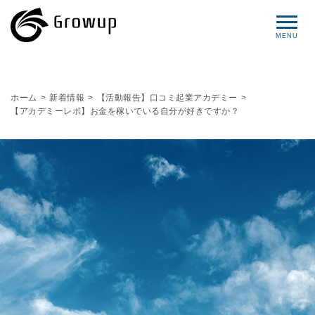
コンセプト
ホーム
>
新着情報
>
【活動報告】口コミ起業アカデミー
>
【アカデミーレポ】お金を稼いでいる自分が好きですか？
プロフィール
サービス
セミナー情報
レポート
ブログ
お問い合わせ