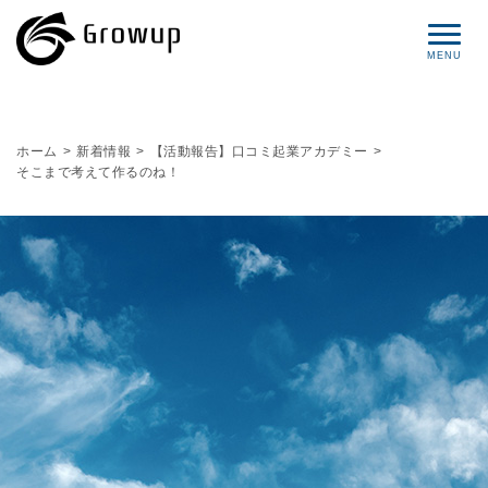
コンセプト
ホーム
>
新着情報
>
【活動報告】口コミ起業アカデミー
>
そこまで考えて作るのね！
プロフィール
サービス
セミナー情報
レポート
ブログ
お問い合わせ