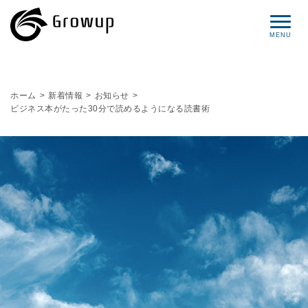
コンセプト
ホーム
>
新着情報
>
お知らせ
>
ビジネス本がたった30分で読めるようになる読書術
プロフィール
サービス
セミナー情報
レポート
ブログ
お問い合わせ