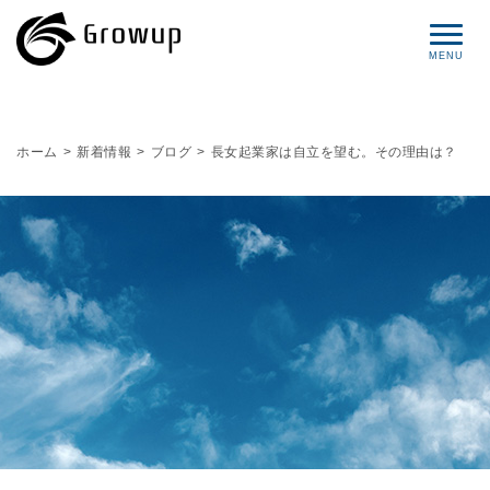
コンセプト
ホーム
>
新着情報
>
ブログ
>
長女起業家は自立を望む。その理由は？
プロフィール
サービス
セミナー情報
レポート
ブログ
お問い合わせ