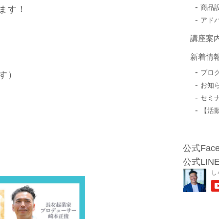
商品
ます！
アド
講座案
新着情
ブロ
す）
お知
セミ
【活
公式Face
公式LIN