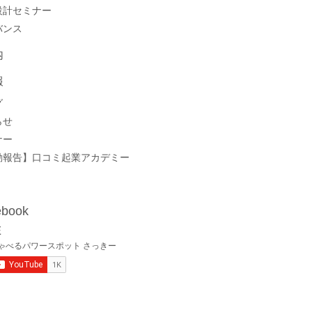
設計セミナー
バンス
内
報
グ
らせ
ナー
動報告】口コミ起業アカデミー
book
E