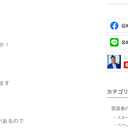
公式
公式
介！
ます
カテゴ
受講者
スタ
があるので
ベー