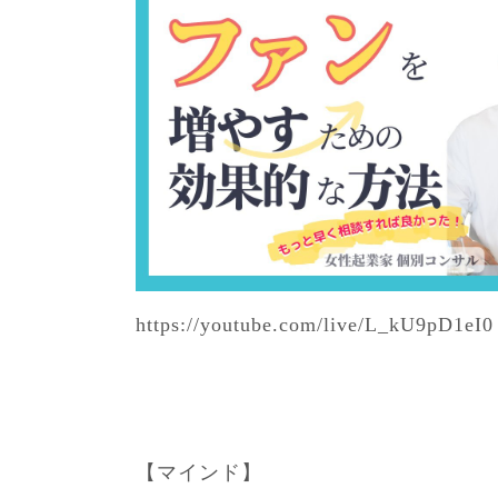
https://youtube.com/live/L_kU9pD1eI0
【マインド】