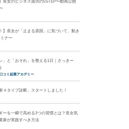
】長女のビジネス成功の5STEP〜動画公開
〜
！】長女が「止まる原因」に気づいて、動き
セミナー
レ」と「おそれ」を整える1日｜さっきー
告
口コミ起業アカデミー
家４タイプ診断」スタートしました！
ギーを一瞬で高める3つの習慣とは？長女気
業家が実践すべき方法