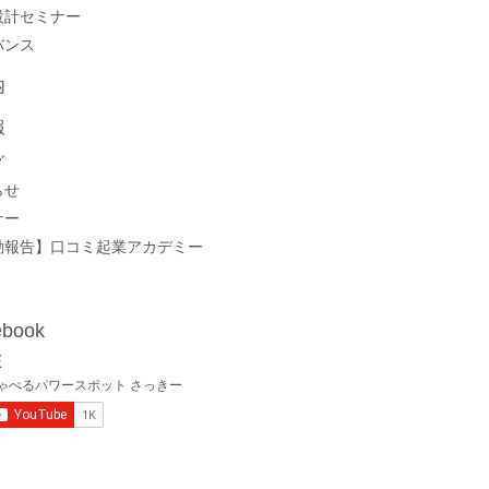
設計セミナー
バンス
内
報
グ
らせ
ナー
動報告】口コミ起業アカデミー
book
E