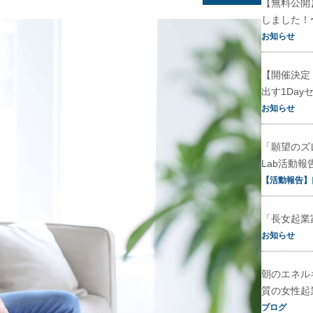
【無料公開
しました！
お知らせ
【開催決定
出す1Day
お知らせ
「願望のズ
Lab活動報
【活動報告】
「長女起業
お知らせ
朝のエネル
質の女性起
ブログ