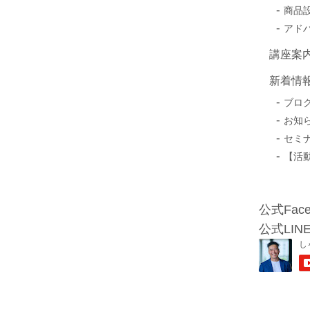
商品
アド
講座案
新着情
ブロ
お知
セミ
【活
公式Face
公式LIN