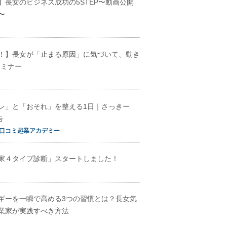
】長女のビジネス成功の5STEP〜動画公開
〜
！】長女が「止まる原因」に気づいて、動き
セミナー
レ」と「おそれ」を整える1日｜さっきー
告
口コミ起業アカデミー
家４タイプ診断」スタートしました！
ギーを一瞬で高める3つの習慣とは？長女気
業家が実践すべき方法