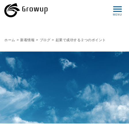
コンセプト
ホーム
>
新着情報
>
ブログ
>
起業で成功する２つのポイント
プロフィール
サービス
セミナー情報
レポート
ブログ
お問い合わせ