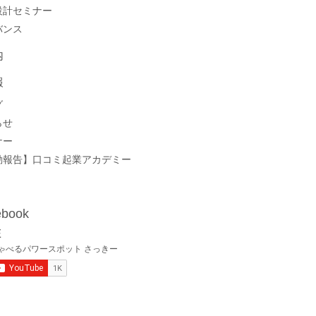
設計セミナー
バンス
内
報
グ
らせ
ナー
動報告】口コミ起業アカデミー
book
E