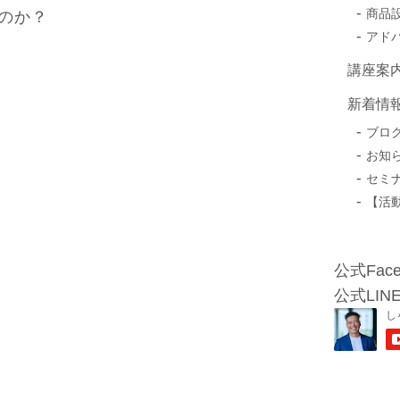
商品
のか？
アド
講座案
新着情
ブロ
お知
セミ
【活
公式Face
公式LIN