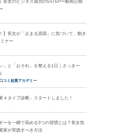
】長女のビジネス成功の5STEP〜動画公開
〜
！】長女が「止まる原因」に気づいて、動き
セミナー
レ」と「おそれ」を整える1日｜さっきー
告
口コミ起業アカデミー
家４タイプ診断」スタートしました！
ギーを一瞬で高める3つの習慣とは？長女気
業家が実践すべき方法