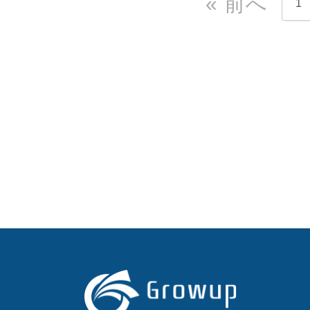
« 前へ
1